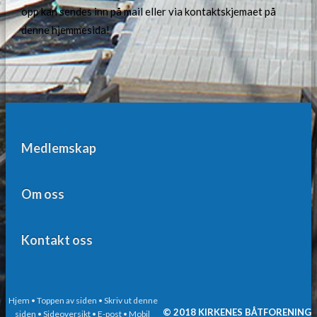
opp kan sendes inn på mail eller via kontaktskjemaet på
denne hjemmesida!
Medlemskap
Om oss
Kontakt oss
Hjem
• Toppen av siden
• Skriv ut denne
© 2018 KIRKENES BÅTFORENING
siden
• Sideoversikt
• E-post
• Mobil