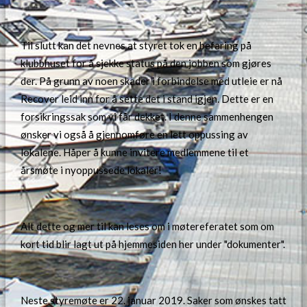
Til slutt kan det nevnes at styret tok en befaring på
klubbhuset for å sjekke status på den jobben som gjøres
der. På grunn av noen skader i forbindelse med utleie er nå
Recover leid inn for å sette det i stand igjen. Dette er en
forsikringssak som vi får dekket. I denne sammenhengen
ønsker vi også å gjennomføre en lett oppussing av
lokalene. Håper å kunne invitere medlemmene til et
årsmøte i nyoppussede lokaler!
Alt dette og mer til kan leses om i møtereferatet som om
kort tid blir lagt ut på hjemmesiden her under "dokumenter".
Neste styremøte er 22. januar 2019. Saker som ønskes tatt