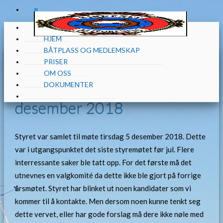
≡
≡
«
HJEM
BÅTPLASS OG MEDLEMSKAP
PRISER
OM OSS
«
Styremøte gjennomført 5.
DOKUMENTER
desember 2018
Styret var samlet til møte tirsdag 5 desember 2018. Dette
var i utgangspunktet det siste styremøtet før jul. Flere
interressante saker ble tatt opp. For det første må det
utnevnes en valgkomité da dette ikke ble gjort på forrige
årsmøtet. Styret har blinket ut noen kandidater som vi
kommer til å kontakte. Men dersom noen kunne tenkt seg
dette vervet, eller har gode forslag må dere ikke nøle med