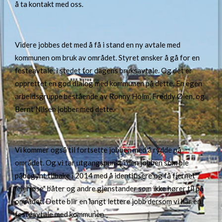
å ta kontakt med oss.
Videre jobbes det med å få i stand en ny avtale med
kommunen om bruk av området. Styret ønsker å gå for en
festeavtale, i stedet for dagens bruksavtale. Og det er
opprettet en god dialog med kommunen på dette. En egen
arbeidsgruppe bestående av Ronny Holm, Freddy Øien, og
Bernt Nilsen jobber med dette.
Vi kommer også til fortsette jobben med å rydde på
området. Og vi tar utgangspunkt i den jobben som ble
påbegynt tilbake i 2014 med å identifisere og få fjernet
"eierløse" båter og andre gjenstander som ikke hører til på
området. Dette blir en langt lettere jobb dersom vi har en
festeavtale med kommunen.