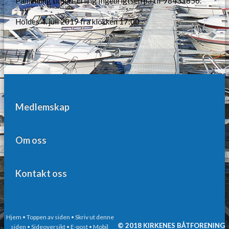
Påmelding til Jon-Erling Ingebrigtsen på tlf 98431856.
Holdes 4. juli 2019 fra klokken 17:00
Medlemskap
Om oss
Kontakt oss
Hjem
• Toppen av siden
• Skriv ut denne
© 2018 KIRKENES BÅTFORENING
siden
• Sideoversikt
• E-post
• Mobil