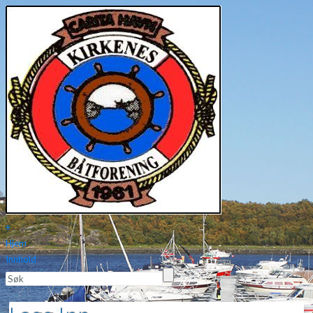
+
Hjem
Innhold